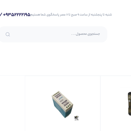
09352222195 / 09153159881 / 051-37277867
شنبه تا پنجشنبه از ساعت 9 صبح تا 6 عصر پاسخگوی شما هستیم