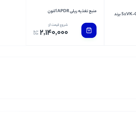
منبع تغذیه ریلی APDR آلتون
منبع تغذیه ریلی S8VK-C06024 برند
شروع قیمت از:
2,140,000