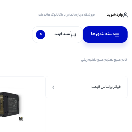
وارد شوید
فروشگاه
درباره‌ما
تماس‌با‌ما
کاتالوگ ها
خدمات
0
دسته بندی ها
سبدخرید
پارس نیوماتیک
خانه
منبع تغذیه
منبع تغذیه ریلی
هانیانگ
پیزاتو
آلتون
فیلتر براساس قیمت
گرین
توس
E.P.P