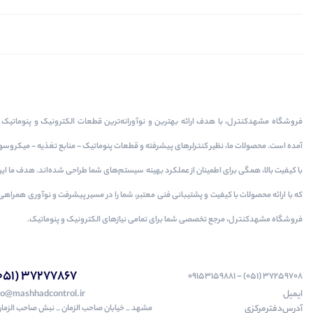
فروشگاه مشهدکنترل، با هدف ارائه بهترین و نوآورانه‌ترین قطعات الکترونیک و پنوماتیک به
آمده است. محصولات ما، نظیر کنترلرهای پیشرفته و قطعات پنوماتیک - منابع تغذیه - میکرو
با کیفیت بالا، همگی برای اطمینان از عملکرد بهینه سیستم‌های شما طراحی شده‌اند. هدف ما ا
که با ارائه محصولات با کیفیت و پشتیبانی فنی معتبر، شما را در مسیر پیشرفت و نوآوری همراهی
فروشگاه مشهدکنترل، مرجع تخصصی شما برای تمامی نیازهای الکترونیک و پنوماتیک.
37277867 (051)
37259708 (051) - 09153159881
ایمیل
fo@mashhadcontrol.ir
آدرس‌دفتر‌مرکزی
مشهد _ خیابان صاحب الزمان _ نبش صاحب الزمان 