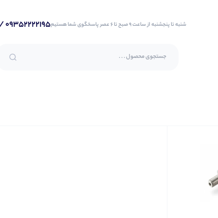
09352222195 / 09153159881 / 051-37277867
شنبه تا پنجشنبه از ساعت 9 صبح تا 6 عصر پاسخگوی شما هستیم