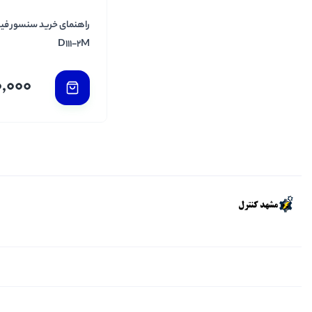
D111-2M
,000