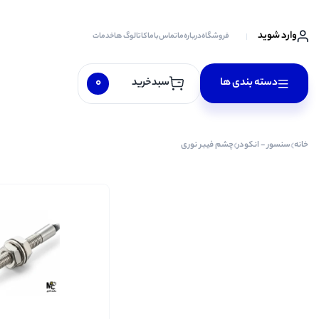
وارد شوید
فروشگاه
درباره‌ما
تماس‌با‌ما
کاتالوگ ها
خدمات
0
دسته بندی ها
سبدخرید
پارس نیوماتیک
خانه
سنسور - انکودر
چشم فیبر نوری
هانیانگ
پیزاتو
آلتون
گرین
توس
E.P.P