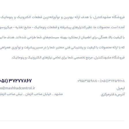
فروشگاه مشهدکنترل، با هدف ارائه بهترین و نوآورانه‌ترین قطعات الکترونیک و پنوماتیک به
آمده است. محصولات ما، نظیر کنترلرهای پیشرفته و قطعات پنوماتیک - منابع تغذیه - میکرو
با کیفیت بالا، همگی برای اطمینان از عملکرد بهینه سیستم‌های شما طراحی شده‌اند. هدف ما ا
که با ارائه محصولات با کیفیت و پشتیبانی فنی معتبر، شما را در مسیر پیشرفت و نوآوری همراهی
فروشگاه مشهدکنترل، مرجع تخصصی شما برای تمامی نیازهای الکترونیک و پنوماتیک.
37277867 (051)
37259708 (051) - 09153159881
ایمیل
fo@mashhadcontrol.ir
آدرس‌دفتر‌مرکزی
مشهد _ خیابان صاحب الزمان _ نبش صاحب الزمان 