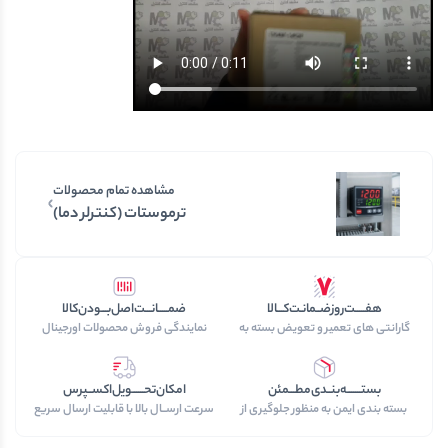
مشاهده تمام محصولات
ترموستات (کنترلر دما)
هفـــــت‌روز‌ضــمانـت‌کـــالا
ضمـــــانـــت‌اصل‌بـــودن‌کالا
گارانتی های تعمیر و تعویض بسته به
نمایندگی فروش محصولات اورجینال
نوع محصول خریداری شده
برند های داخلی و خارجی
بستـــــــه‌بنــدی‌مطـــمئن
امکان‌تحــــــویل‌اکســپرس
بسته بندی ایمن به منظور جلوگیری از
سرعت‌ ارســال‌ بالا با قابلیت ارسال سریع
آسیب به کالا در حین ارسال
هوایی