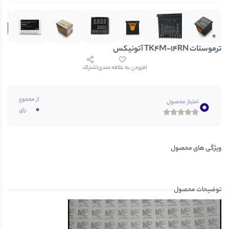
ترموستات TK4M-14RN آتونیکس
افزودن به علاقه مندی
اشتراک
0
از مجموع
امتیاز محصول
0
رای
ویژگی های محصول
توضیحات محصول