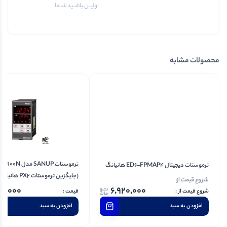
اولیــن باشــید شــما
محصولات مشابه
ترموستات SANUP مدل
ترموستات دیجیتال ED6-FPMAP4 هانیانگ
(جایگزین ترموستات PX2 هانیانگ)
شروع قیمت از:
00,000
6,920,000
افزودن به سبد
افزودن به سبد