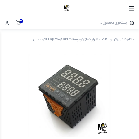
0
خانه
کنترلر
ترموستات (کنترلر دما)
ترموستات TK4M-14RN آتونیکس