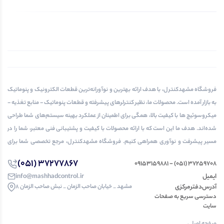
فروشگاه مشهدکنترل، با هدف ارائه بهترین و نوآورانه‌ترین قطعات الکترونیک و پنوماتیک
به بازار آمده است. محصولات ما، نظیر کنترلرهای پیشرفته و قطعات پنوماتیک - منابع تغذیه -
میکروسوئیچ ها با کیفیت بالا، همگی برای اطمینان از عملکرد بهینه سیستم‌های شما طراحی
شده‌اند. هدف ما این است که با ارائه محصولات با کیفیت و پشتیبانی فنی معتبر، شما را در
مسیر پیشرفت و نوآوری همراهی کنیم. فروشگاه مشهدکنترل، مرجع تخصصی شما برای
تمامی نیازهای الکترونیک و پنوماتیک.
37277867 (051)
37259708 (051) - 09153159881
ایمیل
info@mashhadcontrol.ir
آدرس‌دفتر‌مرکزی
مشهد _ خیابان صاحب الزمان _ نبش صاحب الزمان 8
دسترسی‌ سریع به صفحات
سایت
صفحه اصلی