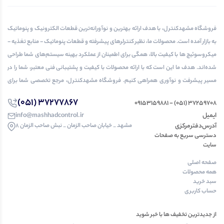
فروشگاه مشهدکنترل، با هدف ارائه بهترین و نوآورانه‌ترین قطعات الکترونیک و پنوماتیک
به بازار آمده است. محصولات ما، نظیر کنترلرهای پیشرفته و قطعات پنوماتیک - منابع تغذیه -
میکروسوئیچ ها با کیفیت بالا، همگی برای اطمینان از عملکرد بهینه سیستم‌های شما طراحی
شده‌اند. هدف ما این است که با ارائه محصولات با کیفیت و پشتیبانی فنی معتبر، شما را در
مسیر پیشرفت و نوآوری همراهی کنیم. فروشگاه مشهدکنترل، مرجع تخصصی شما برای
تمامی نیازهای الکترونیک و پنوماتیک.
37277867 (051)
37259708 (051) - 09153159881
ایمیل
info@mashhadcontrol.ir
آدرس‌دفتر‌مرکزی
مشهد _ خیابان صاحب الزمان _ نبش صاحب الزمان 8
دسترسی‌ سریع به صفحات
سایت
صفحه اصلی
همه محصولات
سبد خرید
حساب کاربری
از جدیدترین تخفیف ها با خبر شوید