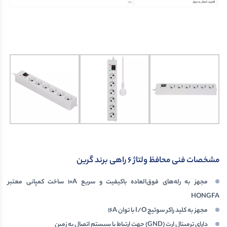
مشخصات فنی محافظ ولتاژ 6 راهی برند گرین
مجهز به رله‌های فوق‌العاده باکیفیت و سریع 10A ساخت کمپانی معتبر
HONGFA
مجهز به کلید راکر سوئیچ I/O با توان 16A
دارای ترمینال ارت (GND) جهت ارتباط با سیستم اتصال به زمین