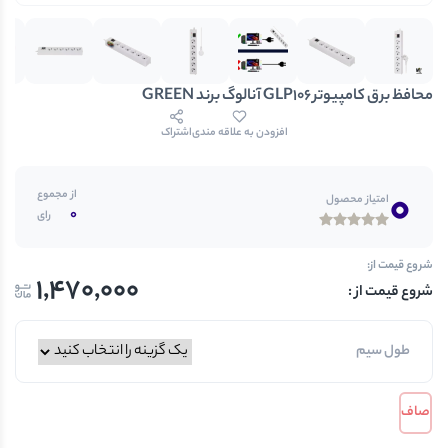
محافظ برق کامپیوتر GLP106 آنالوگ برند GREEN
افزودن به علاقه مندی
اشتراک
0
از مجموع
امتیاز محصول
0
رای
شروع قیمت از:
1,470,000
طول سیم
صاف