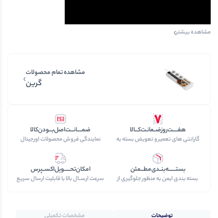
مشاهده بیشتر
مشاهده تمام محصولات
گرین
هفـــــت‌روز‌ضــمانـت‌کـــالا
ضمـــــانـــت‌اصل‌بـــودن‌کالا
گارانتی های تعمیر و تعویض بسته به
نمایندگی فروش محصولات اورجینال
نوع محصول خریداری شده
برند های داخلی و خارجی
بستـــــــه‌بنــدی‌مطـــمئن
امکان‌تحــــــویل‌اکســپرس
بسته بندی ایمن به منظور جلوگیری از
سرعت‌ ارســال‌ بالا با قابلیت ارسال سریع
آسیب به کالا در حین ارسال
هوایی
توضیحات
مشخصات تکمیلی