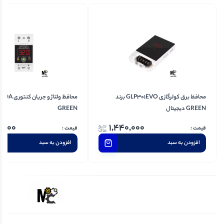
محافظ برق کولر‌گازی GLP301EVO برند
GREEN دیجیتال
GREEN
0,000
1,440,000
افزودن به سبد
افزودن به سبد