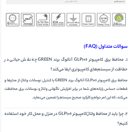
سوالات متداول (FAQ)
1. محافظ برق کامپیوتر GLP106 آنالوگ برند GREEN چه نقش حیاتی در
حفاظت از سیستم‌های کامپیوتری ایفا می‌کند؟
محافظ برق کامپیوتر GLP106 آنالوگ برند GREEN با کنترل نوسانات ولتاژ، از مدارها و
قطعات حساس رایانه‌های شما در برابر افزایش ناگهانی ولتاژ و نوسانات برق محافظت
می‌کند، که این امر دوام و کارکرد صحیح سیستم را تضمین می‌نماید.
2. چرا باید از محافظ ولتاژ کامپیوتر GLP106 در منزل و محل کار خود استفاده
کنیم؟