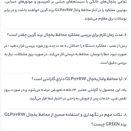
تمامی یخچال‌های خانگی با سیستم‌های مبتنی بر کمپرسور و موتورهای حساس،
بهترین عملکرد را در کنار محافظ ولتاژ GLP162RW برند گرین خواهند داشت و در برابر
نوسانات برق مقاوم‌ می‌شوند.
6. مدت زمان لازم برای بررسی عملکرد محافظ یخچال برند گرین چقدر است؟
پس از نصب، عملکرد دستگاه را حداقل به مدت چند روز مورد بررسی قرار دهید؛ در
صورت نبود خطا یا نوسان، محافظ به درستی کار می‌کند. در صورت بروز مشکلات، نیاز به
بررسی دقیق است.
7. آیا محافظ ولتاژ یخچال GLP162RW دارای گارانتی است؟
بله، این محصول با گارانتی معتبر 24 ماهه تعویض عرضه می‌شود و در صورت بروز
نقص فنی، خدمات پس از فروش به راحتی در اختیار شما قرار می‌گیرد.
8. نکات مهم در نگهداری و استفاده صحیح از محافظ یخچال GLP162RW
برند GREEN چیست؟