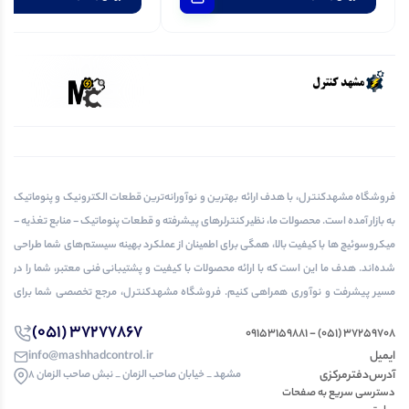
فروشگاه مشهدکنترل، با هدف ارائه بهترین و نوآورانه‌ترین قطعات الکترونیک و پنوماتیک
به بازار آمده است. محصولات ما، نظیر کنترلرهای پیشرفته و قطعات پنوماتیک - منابع تغذیه -
میکروسوئیچ ها با کیفیت بالا، همگی برای اطمینان از عملکرد بهینه سیستم‌های شما طراحی
شده‌اند. هدف ما این است که با ارائه محصولات با کیفیت و پشتیبانی فنی معتبر، شما را در
مسیر پیشرفت و نوآوری همراهی کنیم. فروشگاه مشهدکنترل، مرجع تخصصی شما برای
تمامی نیازهای الکترونیک و پنوماتیک.
37277867 (051)
37259708 (051) - 09153159881
ایمیل
info@mashhadcontrol.ir
آدرس‌دفتر‌مرکزی
مشهد _ خیابان صاحب الزمان _ نبش صاحب الزمان 8
دسترسی‌ سریع به صفحات