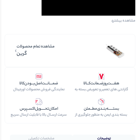
مشاهده بیشتر
مشاهده تمام محصولات
گرین
هفـــــت‌روز‌ضــمانـت‌کـــالا
ضمـــــانـــت‌اصل‌بـــودن‌کالا
گارانتی های تعمیر و تعویض بسته به
نمایندگی فروش محصولات اورجینال
نوع محصول خریداری شده
برند های داخلی و خارجی
بستـــــــه‌بنــدی‌مطـــمئن
امکان‌تحــــــویل‌اکســپرس
بسته بندی ایمن به منظور جلوگیری از
سرعت‌ ارســال‌ بالا با قابلیت ارسال سریع
آسیب به کالا در حین ارسال
هوایی
توضیحات
مشخصات تکمیلی