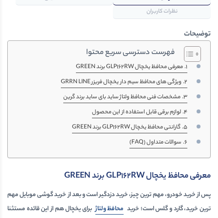
نظرات کاربران
توضیحات
فهرست دسترسی سریع محتوا
معرفی محافظ یخچال GLP162RW برند GREEN
ویژگی های محافظ سیم دار یخچال فریزر GRRN LINE
مشخصات فنی محافظ ولتاژ ساید بای ساید برند گرین
لوازم برقی قابل استفاده از این محصول
گارانتی محافظ یخچال GLP162RW برند GREEN
سوالات متداول (FAQ)
معرفی محافظ یخچال GLP162RW برند GREEN
پس از خرید خودرو، مهم ترین چیز، خرید دزدگیر است و بعد از خرید گوشی موبایل مهم
ترین خرید، گارد و گلس است؛ خرید
محافظ ولتاژ
برای یخچال هم از این قائده مستثنا