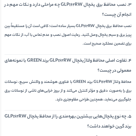
3. نصب محافظ برق یخچال GLP162RW چه مراحلی دارد و نکات مهم در
انجام آن چیست؟
نصب محافظ برق یخچال GLP162RW بسیار ساده است؛ کافی است آن را مستقیماً بین
پریز برق و سیم‌ یخچال وصل کنید. رعایت اصول نصب و عدم تماس با آب، از نکات مهم
برای تضمین عملکرد صحیح است.
4. تفاوت اصلی محافظ ولتاژ یخچال GLP162RW برند GREEN با نمونه‌های
معمولی در چیست؟
محافظ ولتاژ GLP162RW برند GREEN با فناوری هوشمند و واکنش سریع، نوسانات
برق را به‌صورت دقیق و مؤثر کنترل می‌کند و از بروز خرابی‌های ناشی از نوسانات برق
جلوگیری می‌نماید، همچنین طراحی مقاوم‌تری دارد.
5. چه نوع یخچال‌هایی بیشترین بهره‌مندی را از محافظ یخچال GLP162RW
برند گرین خواهند داشت؟