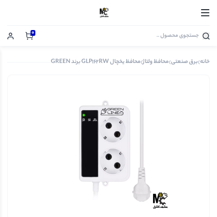
0
خانه
برق صنعتی
محافظ ولتاژ
محافظ یخچال GLP162RW برند GREEN