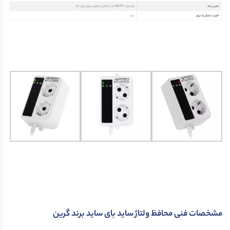
مشخصات فنی محافظ ولتاژ ساید بای ساید برند گرین