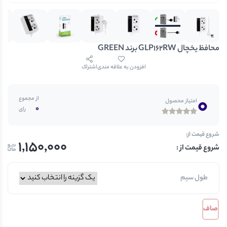
محافظ یخچال GLP162RW برند GREEN
افزودن به علاقه مندی
اشتراک
0
از مجموع
امتیاز محصول
0
رای
شروع قیمت از:
1,150,000
طول سیم
صاف